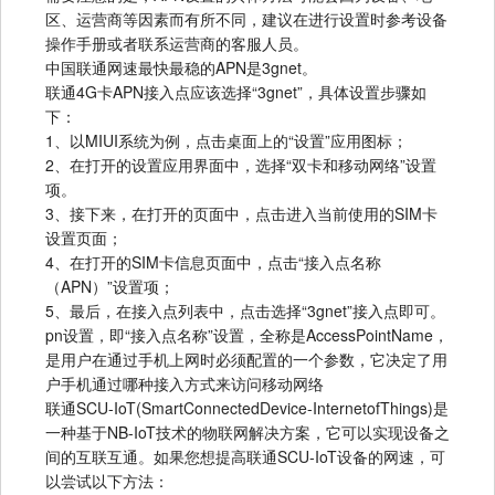
区、运营商等因素而有所不同，建议在进行设置时参考设备
操作手册或者联系运营商的客服人员。
中国联通网速最快最稳的APN是3gnet。
联通4G卡APN接入点应该选择“3gnet”，具体设置步骤如
下：
1、以MIUI系统为例，点击桌面上的“设置”应用图标；
2、在打开的设置应用界面中，选择“双卡和移动网络”设置
项。
3、接下来，在打开的页面中，点击进入当前使用的SIM卡
设置页面；
4、在打开的SIM卡信息页面中，点击“接入点名称
（APN）”设置项；
5、最后，在接入点列表中，点击选择“3gnet”接入点即可。
pn设置，即“接入点名称”设置，全称是AccessPointName，
是用户在通过手机上网时必须配置的一个参数，它决定了用
户手机通过哪种接入方式来访问移动网络
联通SCU-IoT(SmartConnectedDevice-InternetofThings)是
一种基于NB-IoT技术的物联网解决方案，它可以实现设备之
间的互联互通。如果您想提高联通SCU-IoT设备的网速，可
以尝试以下方法：