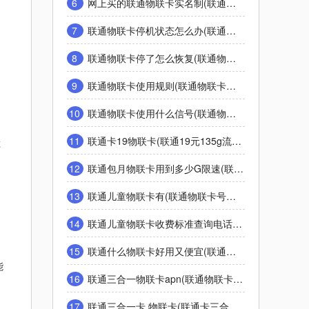
6
网上买的联通物联卡实名制(联通物联卡绑定10个号怎么解绑)
7
联通物联卡停机状态怎么办(联通局方停机如何申请线上复通)
8
联通物联卡停了怎么恢复(联通物联卡不用了怎样注销)
9
联通物联卡使用规则(联通物联卡怎样注销)
10
联通物联卡使用什么信号(联通物联卡怎样接收移动信号)
11
联通卡19物联卡(联通19元135g流量卡靠谱吗)
车
12
联通包月物联卡用到多少G限速(联通99元冰淇淋超过20G限速是多少网速)
13
联通儿童物联卡有(联通物联卡号码是几位数)
，
14
联通儿童物联卡收费标准查询电话(联通物联卡号码是几位数)
15
联通什么物联卡好用又便宜(联通星卡19元300g靠谱吗)
能
16
联通三合一物联卡apn(联通物联卡设置)
17
联通三合一卡 物联卡(联通卡三合一什么意思)